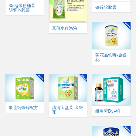
850g米粉桶装-
铁锌软胶囊
胡萝卜蔬菜
菖蒲水疗浴液
菊花晶铁听-金银
花
果蔬钙铁锌配方
清清宝盒装-金银
维生素D3+钙
花