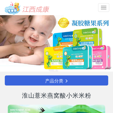
Toggl
navig
产品分类
淮山薏米燕窝酸小米米粉