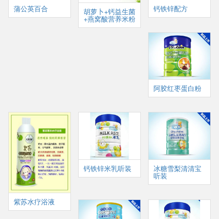
蒲公英百合
钙铁锌配方
胡萝卜+钙益生菌
+燕窝酸营养米粉
阿胶红枣蛋白粉
钙铁锌米乳听装
冰糖雪梨清清宝
听装
紫苏水疗浴液