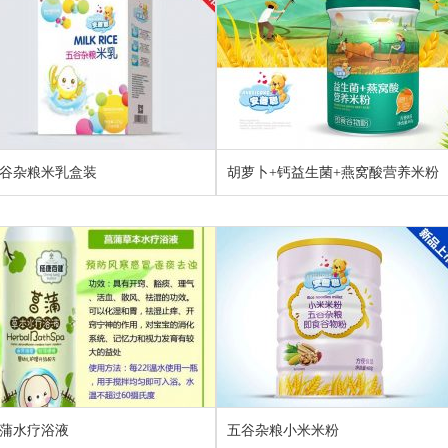
谷杂粮米乳盒装
胡萝卜+钙益生菌+燕窝酸营养米粉
蒲水疗浴液
五谷杂粮小米米粉