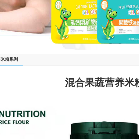
养米粉系列
混合果蔬营养米