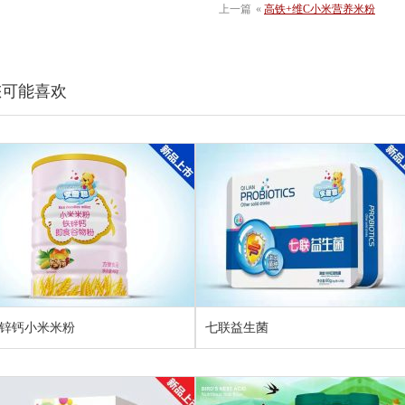
上一篇
«
高铁+维C小米营养米粉
您可能喜欢
锌钙小米米粉
七联益生菌