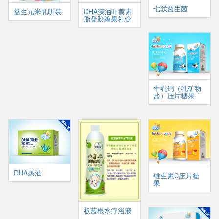
七联益生菌
益生元米乳听装
DHA藻油叶黄素
脂凝胶糖果礼盒
牛乳钙（乳矿物
盐）压片糖果
DHA藻油
维生素C压片糖
果
板蓝根水疗浴液