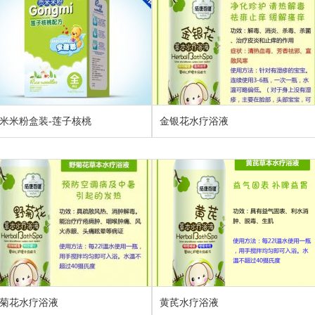
米米粉盒装-莲子核桃
金银花水疗浴液
菊花水疗浴液
黄芪水疗浴液