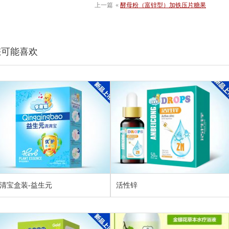
上一篇
«
酵母粉（富锌型）加铁压片糖果
您可能喜欢
清宝盒装-益生元
活性锌