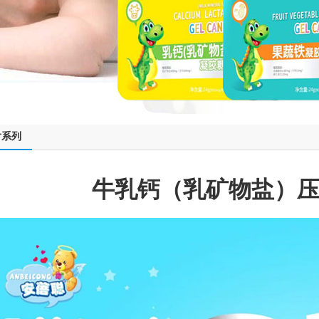
片系列
牛乳钙（乳矿物盐）