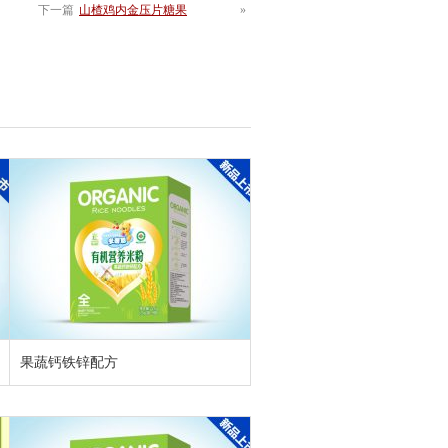
下一篇
山楂鸡内金压片糖果
»
果蔬钙铁锌配方