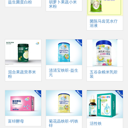
益生菌蛋白粉
胡萝卜果蔬小米
米粉
菌陈马齿苋水疗
浴液
清清宝铁听-益生
混合果蔬营养米
五谷杂粮米乳听
元
粉
装
富锌酵母
菊花晶铁听-钙铁
活性铁
锌