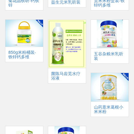
菊花晶铁听-钙铁
贡米米粉盒装-铁
益生元米乳听装
锌
锌钙多维
850g米粉桶装-
五谷杂粮米乳听
铁锌钙多维
装
菌陈马齿苋水疗
浴液
山药薏米葛根小
米米粉