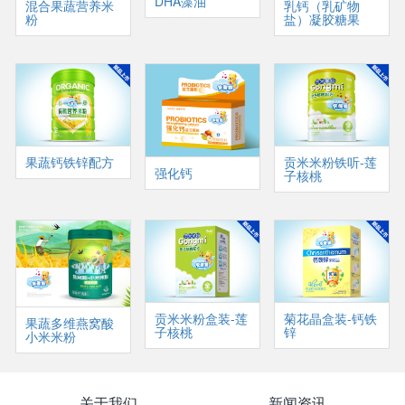
DHA藻油
混合果蔬营养米
乳钙（乳矿物
粉
盐）凝胶糖果
果蔬钙铁锌配方
贡米米粉铁听-莲
强化钙
子核桃
贡米米粉盒装-莲
菊花晶盒装-钙铁
果蔬多维燕窝酸
子核桃
锌
小米米粉
关于我们
新闻资讯