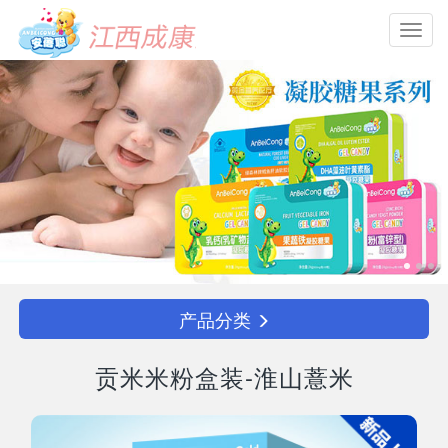
Toggl
navig
产品分类
贡米米粉盒装-淮山薏米