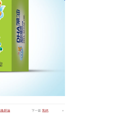
鳕鱼肝油
下一篇
乳钙
»