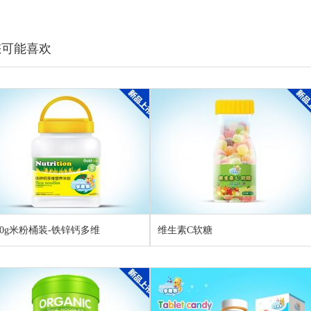
您可能喜欢
50g米粉桶装-铁锌钙多维
维生素C软糖