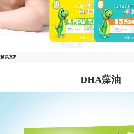
胶糖果系列
DHA藻油