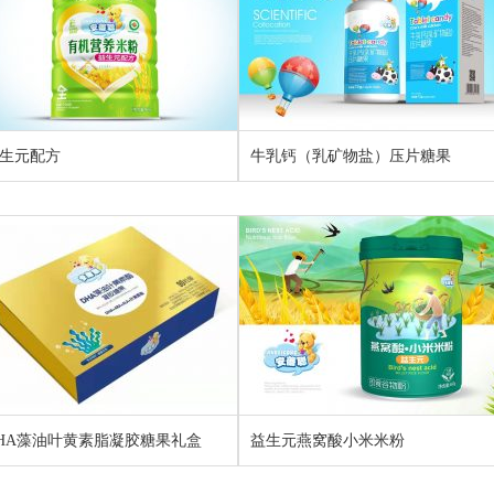
生元配方
牛乳钙（乳矿物盐）压片糖果
HA藻油叶黄素脂凝胶糖果礼盒
益生元燕窝酸小米米粉