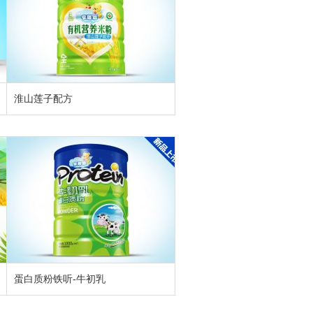
淮山莲子配方
蛋白质粉铁听-牛初乳